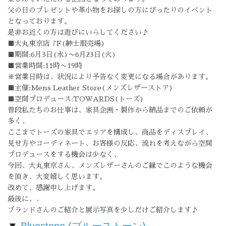
父の日のプレゼントや革小物をお探しの方にぴったりのイベント
となっております。
是非お近くの方は遊びにいらしてください♪
■大丸東京店 7F (紳士服売場)
■期間:6月3日(水)〜6月23日(火)
■営業時間:11時〜19時
※営業日時は、状況により予告なく変更になる場合があります。
■主催:Mens Leather Store(メンズレザーストア)
■空間プロデュース:TOWARDS(トーズ)
普段私たちのお仕事は、家具企画・製作から納品までのご依頼が
多く、
ここまでトーズの家具でエリアを構成し、商品をディスプレイ、
見せ方やコーディネート、お客様の反応、流れを考えながら空間
プロデュースをする機会は少なく、
今回、大丸東京さん、メンズレザーさんのご縁でこのような機会
を頂き、大変嬉しく思います。
改めて、感謝申し上げます。
最後に、、
ブランドさんのご紹介と展示写真を少しだけご紹介します♪