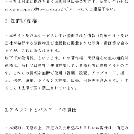
・当社は日本に拠点を置く照明器具販売会社です。お問い合わせは
shop-support@towards.jpまでメールにてご連絡下さい。
2. 知的財産権
・本サイト及び本サービスに伴い提供された情報（対象サイト及び
当社が発行する販促物及び出版物に掲載された写真・動画等を含み
ますが、これに限られません。
以下「対象情報」といいます。）の著作権、商標権その他の知的財
産権は、当社又は当社に使用許諾している権利者に帰属するもので
す。これらの情報を無断で使用（複製、改変、アップロ－ド、掲
示、送信、領布、ライセンス許諾、販売、出版等を含みます。）す
ることは法律で固く禁止されています。
3. アカウントとパスワードの責任
・本規約に同意の上、所定の入会申込みをされたお客様は、所定の