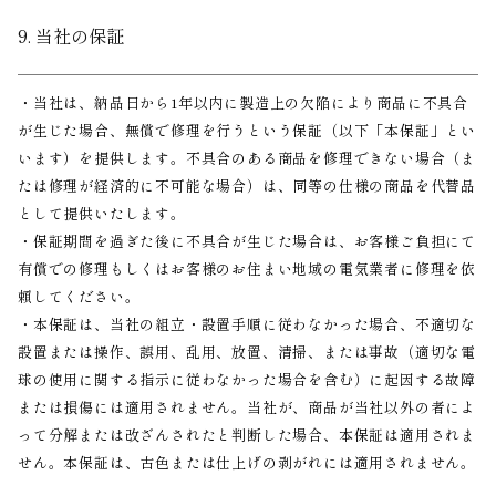
9. 当社の保証
・当社は、納品日から1年以内に製造上の欠陥により商品に不具合
が生じた場合、無償で修理を行うという保証（以下「本保証」とい
います）を提供します。不具合のある商品を修理できない場合（ま
たは修理が経済的に不可能な場合）は、同等の仕様の商品を代替品
として提供いたします。
・保証期間を過ぎた後に不具合が生じた場合は、お客様ご負担にて
有償での修理もしくはお客様のお住まい地域の電気業者に修理を依
頼してください。
・本保証は、当社の組立・設置手順に従わなかった場合、不適切な
設置または操作、誤用、乱用、放置、清掃、または事故（適切な電
球の使用に関する指示に従わなかった場合を含む）に起因する故障
または損傷には適用されません。当社が、商品が当社以外の者によ
って分解または改ざんされたと判断した場合、本保証は適用されま
せん。本保証は、古色または仕上げの剥がれには適用されません。