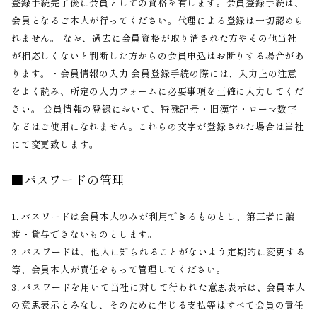
登録手続完了後に会員としての資格を有します。会員登録手続は、
会員となるご本人が行ってください。代理による登録は一切認めら
れません。 なお、過去に会員資格が取り消された方やその他当社
が相応しくないと判断した方からの会員申込はお断りする場合があ
ります。・会員情報の入力 会員登録手続の際には、入力上の注意
をよく読み、所定の入力フォームに必要事項を正確に入力してくだ
さい。 会員情報の登録において、特殊記号・旧漢字・ローマ数字
などはご使用になれません。これらの文字が登録された場合は当社
にて変更致します。
■パスワードの管理
1. パスワードは会員本人のみが利用できるものとし、第三者に譲
渡・貸与できないものとします。
2. パスワードは、他人に知られることがないよう定期的に変更する
等、会員本人が責任をもって管理してください。
3. パスワードを用いて当社に対して行われた意思表示は、会員本人
の意思表示とみなし、そのために生じる支払等はすべて会員の責任