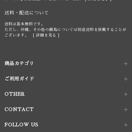
送料・配送について
送料は基本無料です。
ただし、沖縄、その他の離島については別途送料を頂戴することが
ございます。 [
詳細を見る
]
商品カテゴリ
ご利用ガイド
照明器具
ペンダントライト｜単灯
卓上照明
OTHER
ペンダントライト｜多灯
電球
壁付け照明
照明パーツ
CONTACT
家具金物
FOLLOW US
アート｜デコレーション