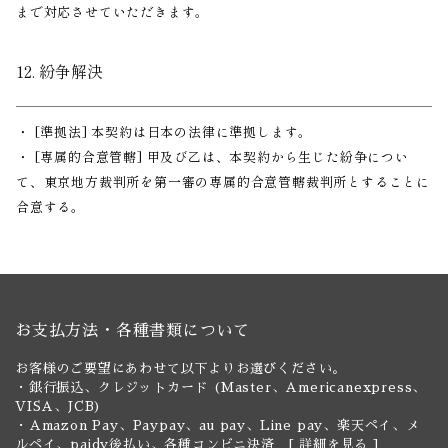
まで対応させていただきます。
12. 紛争解決
・ [準拠法] 本契約は日本の法律に準拠します。
・ [専属的合意管轄] 甲及び乙は、本契約から生じた紛争につい
て、東京地方裁判所を第一審の専属的合意管轄裁判所とすることに
合意する。
お支払方法・各種書類について
お客様のご要望にあわせて以下よりお選びください。
・銀行振込、クレジットカード (Master、Americanexpress、
VISA、JCB)
・Amazon Pay、Paypay、au pay、Line pay、楽天ペイ、メ
ルペイ、paidy後払い、各種コンビニ決済 [
詳細を見る
]