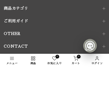
商品カテゴリ
ご利用ガイド
照明器具
ペンダントライト｜単灯
卓上照明
OTHER
ペンダントライト｜多灯
電球
壁付け照明
照明パーツ
CONTACT
家具金物
0
0
FOLLOW US
アート｜デコレーション
メニュー
商品
お気に入り
カート
ログイン
メールマガジン登録
家具
椅子
ソファ
テーブル
収納家具
Copyright © 2024
おしゃれな照明・家具・アート通販なら
テーブル脚
TOWARDS (トーズ）
All Rights Reserved.