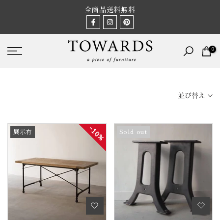
Skip
全商品送料無料
to
content
0
並び替え
10%
展示有
Sold out