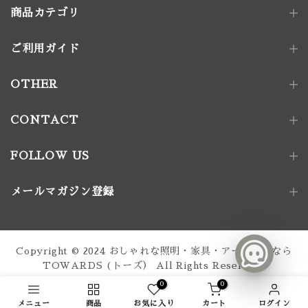
商品カテゴリ
ご利用ガイド
照明器具
ペンダントライト｜単灯
卓上照明
OTHER
ペンダントライト｜多灯
電球
壁付け照明
照明パーツ
CONTACT
家具金物
FOLLOW US
アート｜デコレーション
メールマガジン登録
家具
椅子
ソファ
テーブル
収納家具
Copyright © 2024
おしゃれな照明・家具・アート通販なら
テーブル脚
TOWARDS (トーズ）
All Rights Reserved.
0
0
メニュー
商品
お気に入り
カート
ログイン