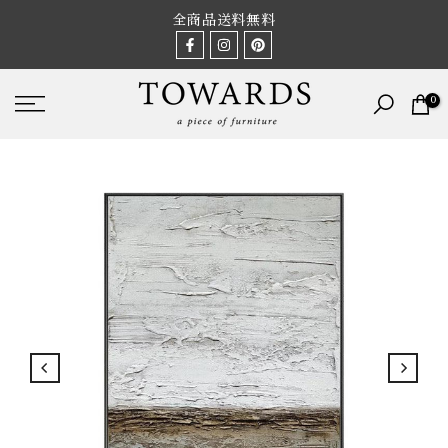
Skip
全商品送料無料
to
content
アンティーク家具と照明なら TOWARDS (トーズ)
0