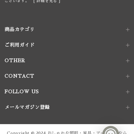
ございます。 [
詳細を見る
]
商品カテゴリ
ご利用ガイド
照明器具
ペンダントライト｜単灯
卓上照明
OTHER
ペンダントライト｜多灯
電球
壁付け照明
照明パーツ
CONTACT
家具金物
FOLLOW US
アート｜デコレーション
メールマガジン登録
家具
椅子
ソファ
テーブル
収納家具
Copyright © 2024
おしゃれな照明・家具・アート通販なら