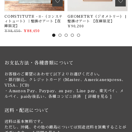
け
CONSTITUTE -Ⅱ-（コンステ
GEOMETRY（ジオメトリー） |
ィトュート）｜壁掛けアート【在
壁掛けアート 【在庫限定】
庫限定】
¥90,200
¥98,450
¥88,650
お支払方法・各種書類について
お客様のご要望にあわせて以下よりお選びください。
・銀行振込、クレジットカード (Master、Americanexpress、
VISA、JCB)
・Amazon Pay、Paypay、au pay、Line pay、楽天ペイ、メ
ルペイ、paidy後払い、各種コンビニ決済 [
詳細を見る
]
送料・配送について
送料は基本無料です。
ただし、沖縄、その他の離島については別途送料を頂戴することが