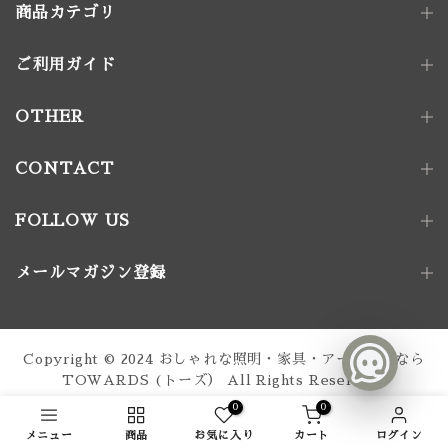
商品カテゴリ
ご利用ガイド
照明器具
ペンダントライト｜単灯
卓上照明
OTHER
ペンダントライト｜多灯
電球
壁付け照明
照明パーツ
CONTACT
家具金物
FOLLOW US
アート｜デコレーション
メールマガジン登録
家具
椅子
ソファ
テーブル
収納家具
Copyright © 2024
おしゃれな照明・家具・アート通販なら
テーブル脚
TOWARDS (トーズ）
All Rights Reserved.
0
0
メニュー
商品
お気に入り
カート
ログイン