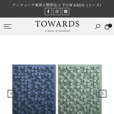
Skip
アンティーク家具と照明なら TOWARDS (トーズ)
to
content
0