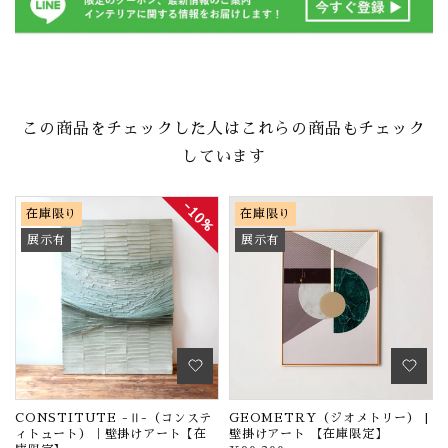
この商品をチェックした人はこれらの商品もチェック
しています
10%
在庫限り
在庫限り
展示有
展示有
け
CONSTITUTE -Ⅱ-（コンステ
GEOMETRY（ジオメトリー） |
ィトュート）｜壁掛けアート【在
壁掛けアート 【在庫限定】