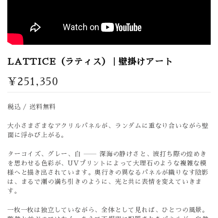
LATTICE（ラティス） | 壁掛けアート
¥251,350
税込 / 送料無料
大小さまざまなアクリルパネルが、ランダムに重なり合いながら壁
面に浮かび上がる。
ターコイズ、グレー、白 ―― 深海の静けさと、波打ち際の煌めき
を思わせる色彩が、UVプリントによって大理石のような複雑な模
様へと描き出されています。奥行きの異なるパネルが織りなす陰影
は、まるで潮の満ち引きのように、光と共に表情を変えていきま
す。
一枚一枚は独立していながら、全体として見れば、ひとつの風景。