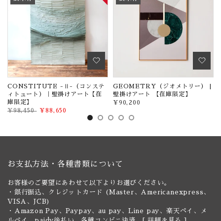
け
CONSTITUTE -Ⅱ-（コンステ
GEOMETRY（ジオメトリー） |
ィトュート）｜壁掛けアート【在
壁掛けアート 【在庫限定】
庫限定】
¥90,200
¥98,450
¥88,650
お支払方法・各種書類について
お客様のご要望にあわせて以下よりお選びください。
・銀行振込、クレジットカード (Master、Americanexpress、
VISA、JCB)
・Amazon Pay、Paypay、au pay、Line pay、楽天ペイ、メ
ルペイ、paidy後払い、各種コンビニ決済 [
詳細を見る
]