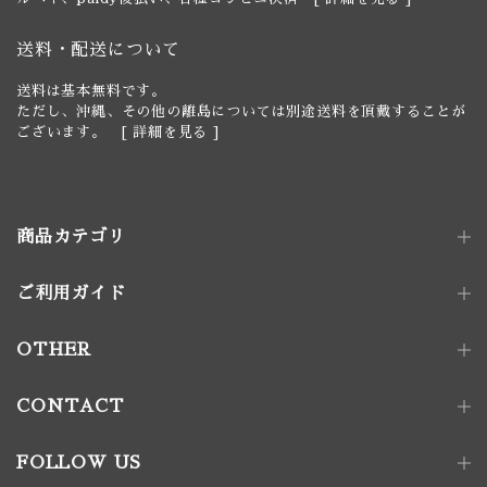
送料・配送について
送料は基本無料です。
ただし、沖縄、その他の離島については別途送料を頂戴することが
ございます。 [
詳細を見る
]
商品カテゴリ
ご利用ガイド
照明器具
ペンダントライト｜単灯
卓上照明
OTHER
ペンダントライト｜多灯
電球
壁付け照明
照明パーツ
CONTACT
家具金物
FOLLOW US
アート｜デコレーション