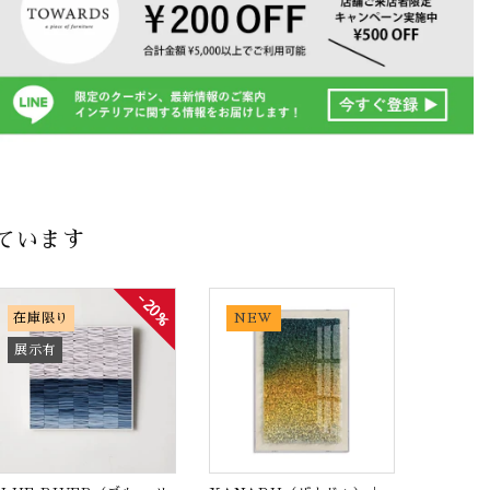
ています
20%
在庫限り
NEW
展示有