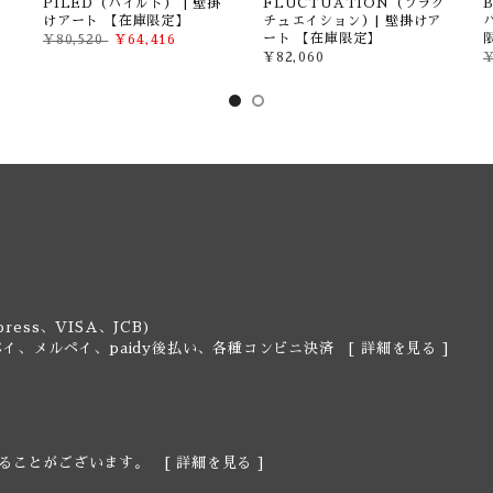
リ
PILED（パイルド） | 壁掛
FLUCTUATION（フラク
けアート 【在庫限定】
チュエイション）| 壁掛けア
ート 【在庫限定】
¥80,520
¥64,416
¥82,060
¥
ress、VISA、JCB)
y、楽天ペイ、メルペイ、paidy後払い、各種コンビニ決済 [
詳細を見る
]
ることがございます。 [
詳細を見る
]