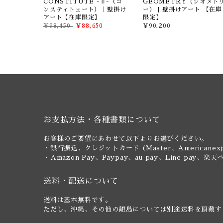
トビア）｜
CONSTITUTE -Ⅱ-（コ
GEOMETRY（ジオメト
ンスティトュート）｜壁掛け
ー） | 壁掛けアート 【在庫
アート【在庫限定】
限定】
550
¥98,450
¥88,650
¥90,200
お支払方法・各種書類について
お客様のご要望にあわせて以下よりお選びください。
・銀行振込、クレジットカード (Master、Americanexp
・Amazon Pay、Paypay、au pay、Line pa
送料・配送について
送料は基本無料です。
ただし、沖縄、その他の離島については別途送料を頂戴す