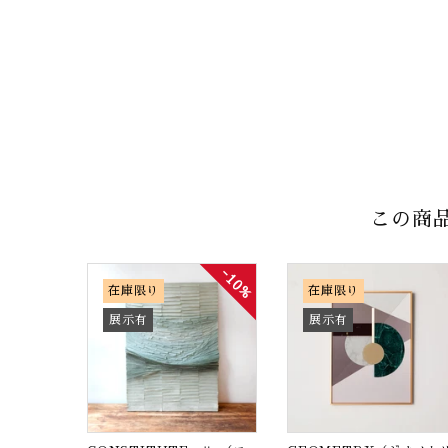
この商
10%
在庫限り
在庫限り
展示有
展示有