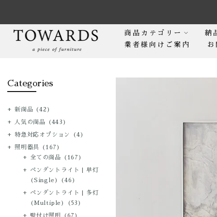
Skip
to
content
商品カテゴリー
納
業者様向けご案内
お
Categories
新商品
(42)
人気の商品
(443)
特急対応オプション
(4)
照明器具
(167)
全ての商品
(167)
ペンダントライト | 単灯
(Single)
(46)
ペンダントライト | 多灯
(Multiple)
(53)
壁付け照明
(67)