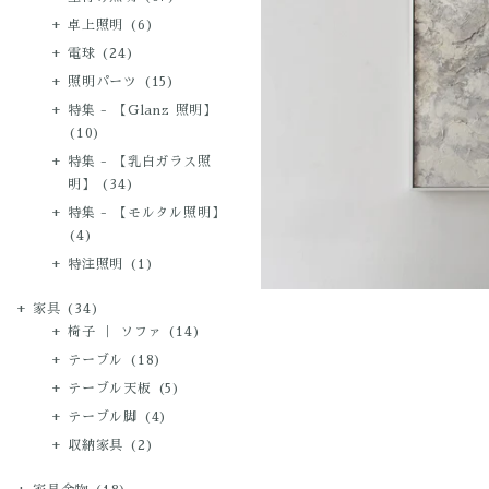
卓上照明
(6)
電球
(24)
照明パーツ
(15)
特集 - 【Glanz 照明】
(10)
特集 - 【乳白ガラス照
明】
(34)
特集 - 【モルタル照明】
(4)
特注照明
(1)
家具
(34)
椅子 ｜ ソファ
(14)
テーブル
(18)
テーブル天板
(5)
テーブル脚
(4)
収納家具
(2)