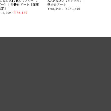
BLUE RIVER（ブルー リ
XANADU（ザナドゥ）｜
バー） | 壁掛けアート【在庫
壁掛けアート
限定】
¥98,450
–
¥251,350
95,150
¥76,120