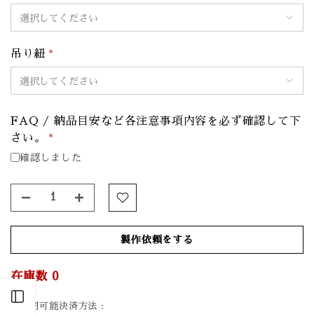
吊り紐
*
FAQ / 納品目安など各注意事項内容を必ず確認して下
さい。
*
確認しました
製作依頼をする
在庫数
0
Open sidebar
ご利用可能決済方法 :