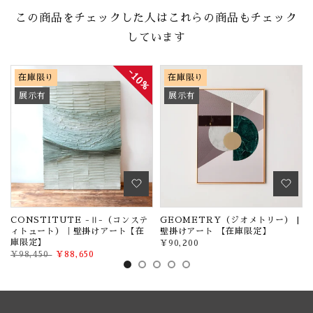
この商品をチェックした人はこれらの商品もチェック
しています
10%
在庫限り
在庫限り
展示有
展示有
け
CONSTITUTE -Ⅱ-（コンステ
GEOMETRY（ジオメトリー） |
ィトュート）｜壁掛けアート【在
壁掛けアート 【在庫限定】
庫限定】
¥90,200
¥98,450
¥88,650