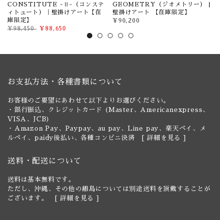
け
CONSTITUTE -Ⅱ-（コンステ
GEOMETRY（ジオメトリー） |
ィトュート）｜壁掛けアート【在
壁掛けアート 【在庫限定】
庫限定】
¥90,200
¥98,450
¥88,650
お支払方法・各種書類について
お客様のご要望にあわせて以下よりお選びください。
・銀行振込、クレジットカード (Master、Americanexpress、
VISA、JCB)
・Amazon Pay、Paypay、au pay、Line pay、楽天ペイ、メ
ルペイ、paidy後払い、各種コンビニ決済 [
詳細を見る
]
送料・配送について
送料は基本無料です。
ただし、沖縄、その他の離島については別途送料を頂戴することが
ございます。 [
詳細を見る
]