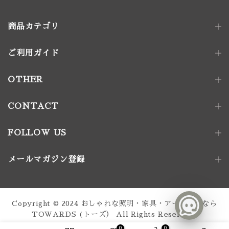
商品カテゴリ
ご利用ガイド
照明器具
ペンダントライト｜単灯
卓上照明
OTHER
ペンダントライト｜多灯
電球
壁付け照明
照明パーツ
CONTACT
家具金物
FOLLOW US
アート｜デコレーション
メールマガジン登録
家具
椅子
ソファ
テーブル
収納家具
Copyright © 2024
おしゃれな照明・家具・アート通販なら
テーブル脚
TOWARDS (トーズ）
All Rights Reserved.
0
0