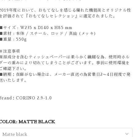
2019年度において、おもてなしを感じる優れた機能美とオリジナル性
を評価されて『おもてなしセレクション』に選定されました。
■サイズ : W235 x D140 x H85 mm
■素材 : 本体 / スチール、ロッド / 真鍮 (メッキ)
■重量 : 550g
※注意事項
保湿成分を含むティッシュペーパーは柔らかく繊細な為、
使用時ホル
ダーの重みにより切れてしまうことがございます。事前に使用環境を
ご確認下さい。
■納期：在庫がない場合は、メーカー直送の為営業日2〜4日程度で発
送いたします。
Brand：CORINO 2.9-1.0
COLOR:
MATTE BLACK
Matte black