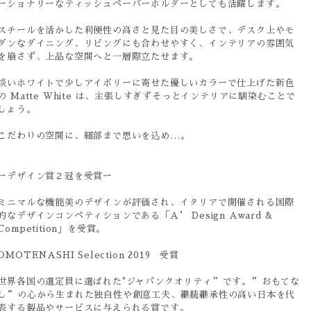
ーショナリーなティッシュペーパーホルダーとしても活躍します。
スチールを活かした利便性の高さと見た目の美しさで、デスク上やモ
ダンなダイニング、リビングにも合わせやすく、インテリアの雰囲気
を崩さず、上品な空間へと一層際立たせます。
淡いホワイトで少しアイボリーに寄せた優しいカラーで仕上げた新色
の Matte White は、主張しすぎずそっとインテリアに馴染むことで
しょう。
こだわりの空間に、細部まで思いを込め…。
ーデザイン賞２冠を受賞ー
ミニマルな機能美のデザインが評価され、イタリアで開催される国際
的なデザインコンペティションである「A’ Design Award &
Competition」を受賞。
OMOTENASHI Selection 2019 受賞
世界各国の選定員に選ばれた"ジャパンクオリティ”です。”おもてな
し”の心から生まれた独自性や創意工夫、継続継承性の高い日本を代
表する製品やサービスに与えられる賞です。