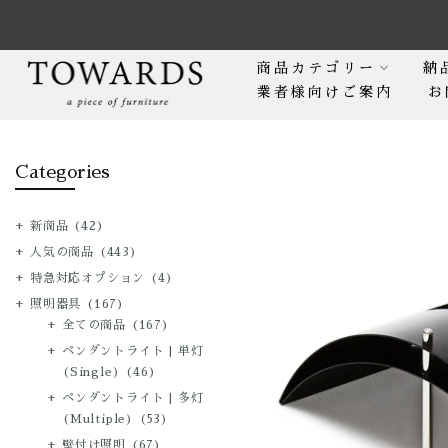
Skip
to
content
商品カテゴリー
納
業者様向けご案内
お
Categories
新商品
(42)
人気の商品
(443)
特急対応オプション
(4)
照明器具
(167)
全ての商品
(167)
ペンダントライト | 単灯
(Single)
(46)
ペンダントライト | 多灯
(Multiple)
(53)
壁付け照明
(67)