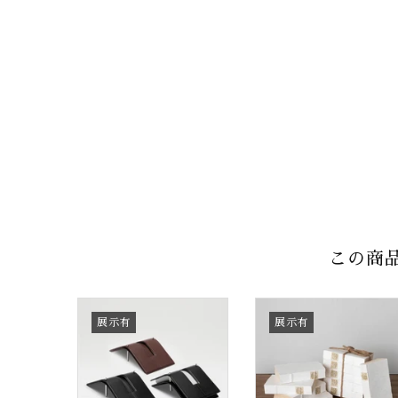
この商
展示有
展示有