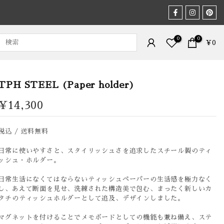
0
0
¥0
TPH STEEL (Paper holder)
¥14,300
税込 / 送料無料
日常に使いやすさと、スタイリッシュさを追求したスチール製のティ
ッシュ・ホルダー。
日常生活になくてはならないティッシュペーパーの生活感を極力なく
し、あえて断面を見せ、洗練された構造美で包む、まったく新しいカ
タチのティッシュホルダーとして追及、デザインしました。
マグネットを付けることでメモボードとしての機能も兼ね備え、ステ