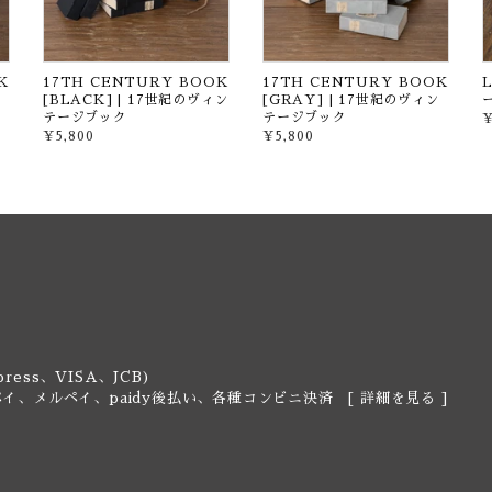
K
17TH CENTURY BOOK
17TH CENTURY BOOK
[BLACK] | 17世紀のヴィン
[GRAY] | 17世紀のヴィン
テージブック
テージブック
¥
¥5,800
¥5,800
ress、VISA、JCB)
y、楽天ペイ、メルペイ、paidy後払い、各種コンビニ決済 [
詳細を見る
]