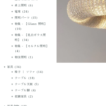
卓上照明
(6)
電球
(24)
照明パーツ
(15)
特集 - 【Glanz 照明】
(10)
特集 - 【乳白ガラス照
明】
(34)
特集 - 【モルタル照明】
(4)
特注照明
(1)
家具
(34)
椅子 ｜ ソファ
(14)
テーブル
(18)
テーブル天板
(5)
テーブル脚
(4)
収納家具
(2)