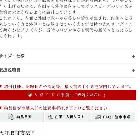
古代から中心点へ力を収束させる意味合いがある円形を、より美しく
作り上げるために、内側から外側に向かってガラスビーズのサイズが
次第に大きくなるように設計しています。
これにより、内側と外側の双方から美しい流れが生まれ、内側へと収
束していく力と外側へと拡散させていく力を併せ持つ光のリングによ
る柔らかなプリズムが、当時の煎びやかさを現代の空間へともたらし
てくれます。
サイズ・仕様
取扱説明書
▼ 取付仕様、配線長さの指定等、購入前の手引きを案内しています。
購 入 ガ イ ド ( 事前にご確認ください )
▼ 納品目安や購入前の注意事項は以下よりご覧ください。
天井取付方法
*