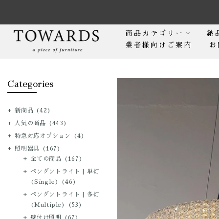
Skip
to
content
商品カテゴリー
納
業者様向けご案内
お
Categories
新商品
(42)
人気の商品
(443)
特急対応オプション
(4)
照明器具
(167)
全ての商品
(167)
ペンダントライト | 単灯
(Single)
(46)
ペンダントライト | 多灯
(Multiple)
(53)
壁付け照明
(67)