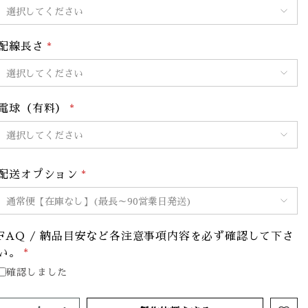
配線長さ
*
電球（有料）
*
配送オプション
*
FAQ / 納品目安など各注意事項内容を必ず確認して下さ
い。
*
確認しました