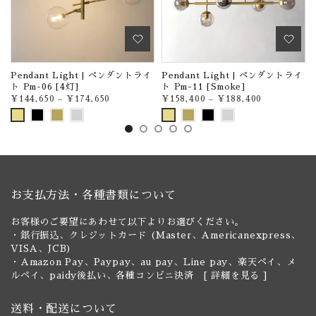
イ
Pendant Light | ペンダントライ
Pendant Light | ペンダントライ
ト Pm-06 [4灯]
ト Pm-11 [Smoke]
¥144,650
–
¥174,650
¥158,400
–
¥188,400
お支払方法・各種書類について
お客様のご要望にあわせて以下よりお選びください。
・銀行振込、クレジットカード (Master、Americanexpress、
VISA、JCB)
・Amazon Pay、Paypay、au pay、Line pay、楽天ペイ、メ
ルペイ、paidy後払い、各種コンビニ決済 [
詳細を見る
]
送料・配送について