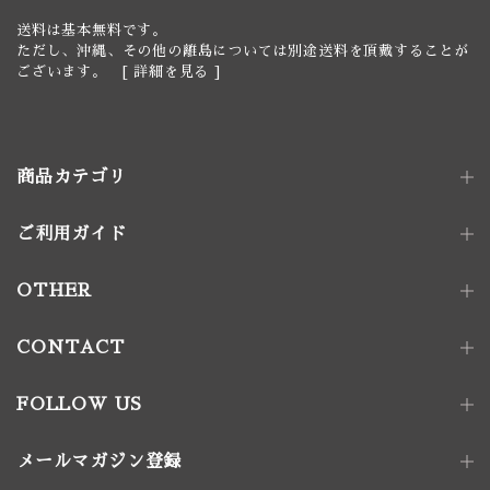
送料は基本無料です。
ただし、沖縄、その他の離島については別途送料を頂戴することが
ございます。 [
詳細を見る
]
商品カテゴリ
ご利用ガイド
照明器具
ペンダントライト｜単灯
卓上照明
OTHER
ペンダントライト｜多灯
電球
壁付け照明
照明パーツ
CONTACT
家具金物
FOLLOW US
アート｜デコレーション
メールマガジン登録
家具