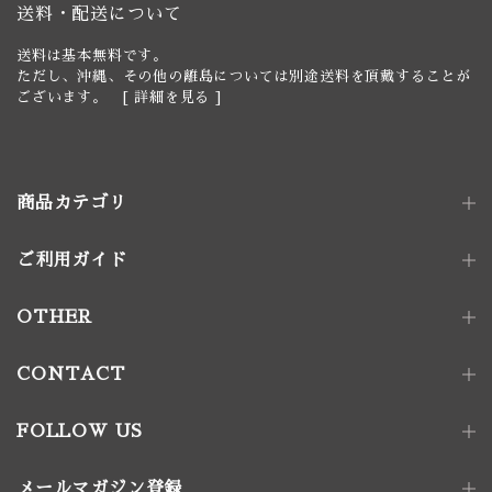
送料・配送について
送料は基本無料です。
ただし、沖縄、その他の離島については別途送料を頂戴することが
ございます。 [
詳細を見る
]
商品カテゴリ
ご利用ガイド
照明器具
ペンダントライト｜単灯
卓上照明
OTHER
ペンダントライト｜多灯
電球
壁付け照明
照明パーツ
CONTACT
家具金物
FOLLOW US
アート｜デコレーション
メールマガジン登録