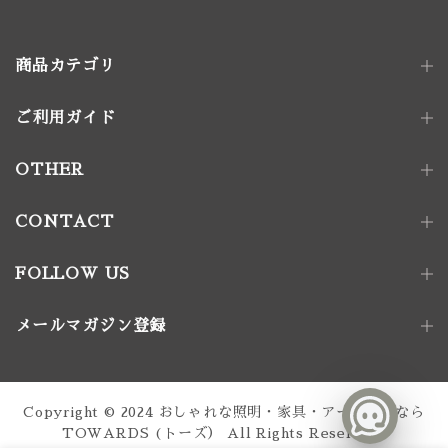
商品カテゴリ
ご利用ガイド
照明器具
ペンダントライト｜単灯
卓上照明
OTHER
ペンダントライト｜多灯
電球
壁付け照明
照明パーツ
CONTACT
家具金物
FOLLOW US
アート｜デコレーション
メールマガジン登録
家具
椅子
ソファ
テーブル
収納家具
Copyright © 2024
おしゃれな照明・家具・アート通販なら
テーブル脚
TOWARDS (トーズ）
All Rights Reserved.