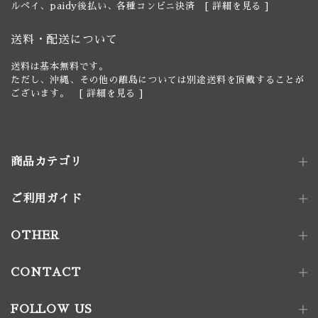
ルペイ、paidy後払い、各種コンビニ決済 [
詳細を見る
]
送料・配送について
送料は基本無料です。
ただし、沖縄、その他の離島については別途送料を頂戴することが
ございます。 [
詳細を見る
]
商品カテゴリ
ご利用ガイド
照明器具
ペンダントライト｜単灯
卓上照明
OTHER
ペンダントライト｜多灯
電球
壁付け照明
照明パーツ
CONTACT
家具金物
FOLLOW US