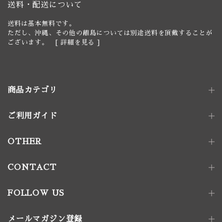
送料・配送について
送料は基本無料です。
ただし、沖縄、その他の離島については別途送料を頂戴することが
ございます。 [
詳細を見る
]
商品カテゴリ
ご利用ガイド
照明器具
ペンダントライト｜単灯
卓上照明
OTHER
ペンダントライト｜多灯
電球
壁付け照明
照明パーツ
CONTACT
家具金物
FOLLOW US
アート｜デコレーション
メールマガジン登録