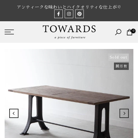
Skip
アンティークな味わいとハイクオリティな仕上がり
to
content
0
Sold out
展示有