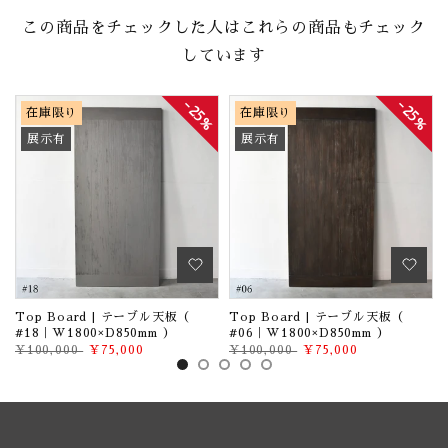
この商品をチェックした人はこれらの商品もチェック
しています
%
25%
25%
在庫限り
在庫限り
展示有
展示有
Top Board | テーブル天板（
Top Board | テーブル天板（
#18｜W1800×D850mm ）
#06｜W1800×D850mm ）
¥100,000
¥75,000
¥100,000
¥75,000