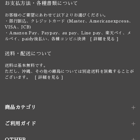
お支払方法・各種書類について
お客様のご要望にあわせて以下よりお選びください。
・銀行振込、クレジットカード (Master、Americanexpress、
VISA、JCB)
・Amazon Pay、Paypay、au pay、Line pay、楽天ペイ、メ
ルペイ、paidy後払い、各種コンビニ決済 [
詳細を見る
]
送料・配送について
送料は基本無料です。
ただし、沖縄、その他の離島については別途送料を頂戴することが
ございます。 [
詳細を見る
]
商品カテゴリ
ご利用ガイド
照明器具
ペンダントライト｜単灯
卓上照明
OTHER