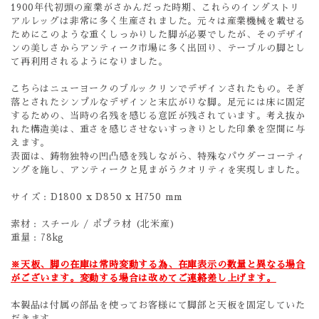
1900年代初頭の産業がさかんだった時期、これらのインダストリ
アルレッグは非常に多く生産されました。元々は産業機械を載せる
ためにこのような重くしっかりした脚が必要でしたが、そのデザイ
ンの美しさからアンティーク市場に多く出回り、テーブルの脚とし
て再利用されるようになりました。
こちらはニューヨークのブルックリンでデザインされたもの。そぎ
落とされたシンプルなデザインと末広がりな脚。足元には床に固定
するための、当時の名残を感じる意匠が残されています。考え抜か
れた構造美は、重さを感じさせないすっきりとした印象を空間に与
えます。
表面は、鋳物独特の凹凸感を残しながら、特殊なパウダーコーティ
ングを施し、アンティークと見まがうクオリティを実現しました。
サイズ : D1800 x D850 x H750 mm
素材 : スチール / ポプラ材 (北米産)
重量 : 78kg
※天板、脚の在庫は常時変動する為、
在庫表示の数量と異なる場合
がございます。変動する場合は改めてご連絡差し上げます。
本製品は付属の部品を使ってお客様にて脚部と天板を固定していた
だきます。