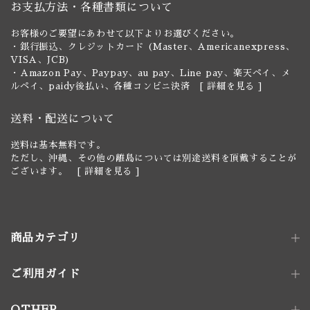
お支払方法・各種書類について
お客様のご要望にあわせて以下よりお選びください。
・銀行振込、クレジットカード (Master、Americanexpress、
VISA、JCB)
・Amazon Pay、Paypay、au pay、Line pay、楽天ペイ、メ
ルペイ、paidy後払い、各種コンビニ決済 [
詳細を見る
]
送料・配送について
送料は基本無料です。
ただし、沖縄、その他の離島については別途送料を頂戴することが
ございます。 [
詳細を見る
]
商品カテゴリ
ご利用ガイド
照明器具
ペンダントライト｜単灯
卓上照明
OTHER