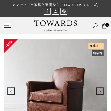
Skip
アンティーク家具と照明なら TOWARDS (トーズ)
to
content
0
34%
在庫限り
展示有