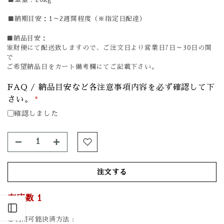
■納期目安：1～2週間程度（※指定日配達）
■納品目安：
家財便にて配送致しますので、ご注文日より営業日7日～30日の間
で
ご希望納品日をカート備考欄にてご記載下さい。
FAQ / 納品目安など各注意事項内容を必ず確認して下
さい。
*
確認しました
注文する
在庫数
1
Open sidebar
ご利用可能決済方法 :