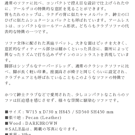
通常のソファに比べ、コンパクトで控え目な設計で仕上げられた中
に、アールデコの特徴的な意匠を見ることができます。
背もたれのトップは、ラクダの背に似たキャメルバック、紳士の口
ひげに似たムシュターシュバックとも呼ばれています。アームレス
トは、コンパクトなロールアーム形状。どちらもクラブソファの代
表的な特徴の一つです。
ソファ全体に配された真鍮リベット。大きな面はピッチを大きく、
意匠的なディティール部分は細かくといった具合に、箇所によって
異なったリズムで打ち込みデザインのコントラストを表現していま
す。
脚部はシンプルなテーパードレッグ、通常のクラシックソファに比
べ、脚が長く軽い印象。座面高さが椅子と同じくらいに設定され、
クラブチェアとも呼ばれていることもこのようなソファの特徴で
す。
かつて紳士クラブなどで愛用された、少しコンパクトなこれらのソ
ファは圧迫感を感じさせず、様々な空間に馴染むソファです。
■サイズ : W715 x D730 x H845 / SD560 SH450 mm
■張り地 : Pecan (Leather)
■Wood : DARKBROWN
※SALE品は、掲載の写真になります。
■重量 : 20kg