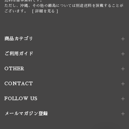
送料は基本無料です。
ただし、沖縄、その他の離島については別途送料を頂戴することが
ございます。 [
詳細を見る
]
商品カテゴリ
ご利用ガイド
照明器具
ペンダントライト｜単灯
卓上照明
OTHER
ペンダントライト｜多灯
電球
壁付け照明
照明パーツ
CONTACT
家具金物
FOLLOW US
アート｜デコレーション
メールマガジン登録
家具
椅子
ソファ