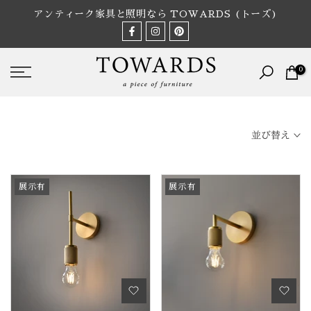
Skip
アンティーク家具と照明なら TOWARDS (トーズ)
to
content
0
並び替え
展示有
展示有