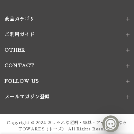
商品カテゴリ
ご利用ガイド
照明器具
ペンダントライト｜単灯
卓上照明
OTHER
ペンダントライト｜多灯
電球
壁付け照明
照明パーツ
CONTACT
家具金物
FOLLOW US
アート｜デコレーション
メールマガジン登録
家具
椅子
ソファ
テーブル
収納家具
Copyright © 2024
おしゃれな照明・家具・アート通販なら
テーブル脚
TOWARDS (トーズ）
All Rights Reserved.