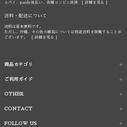
ルペイ、paidy後払い、各種コンビニ決済 [
詳細を見る
]
送料・配送について
送料は基本無料です。
ただし、沖縄、その他の離島については別途送料を頂戴することが
ございます。 [
詳細を見る
]
商品カテゴリ
ご利用ガイド
照明器具
ペンダントライト｜単灯
卓上照明
OTHER
ペンダントライト｜多灯
電球
壁付け照明
照明パーツ
CONTACT
家具金物
FOLLOW US